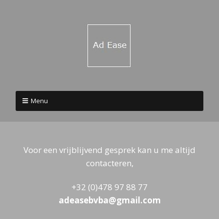
Menu
Voor een vrijblijvend gesprek kan u me altijd
contacteren,
+32 (0)478 97 88 77
adeasebvba@gmail.com